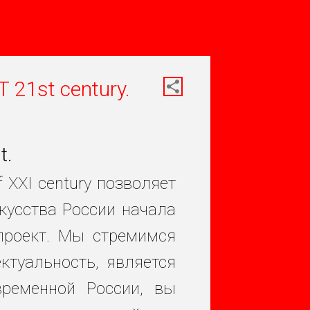
1st century.
t.
f XXI century позволяет
кусства России начала
 проект. Мы стремимся
ктуальность, является
временной России, вы