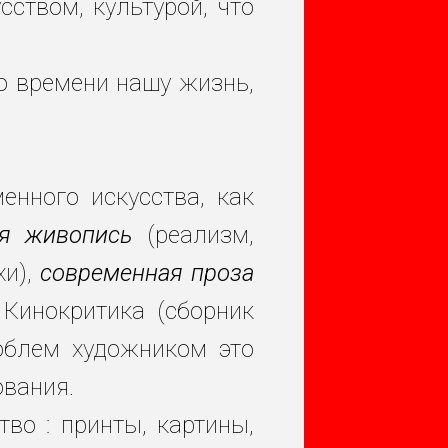
ством, культурой, что
о времени нашу жизнь,
нного искусства, как
я живопись
(реализм,
хи),
современная проза
 Кинокритика (сборник
роблем художником это
ования.
во : принты, картины,