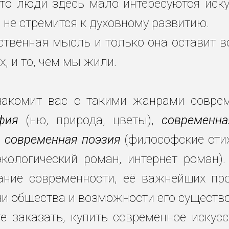
что люди здесь мало интересуются искус
не стремится к духовному развитию.
ственная мысль и только она оставит в
, и то, чем мы жили.
накомит вас с такими жанрами совреме
фия
(ню, природа, цветы),
современна
,
современная поэзия
(философские сти
экологический роман, интернет роман).
нание современности, её важнейших п
и общества и возможности его существ
е заказать, купить современное искусст