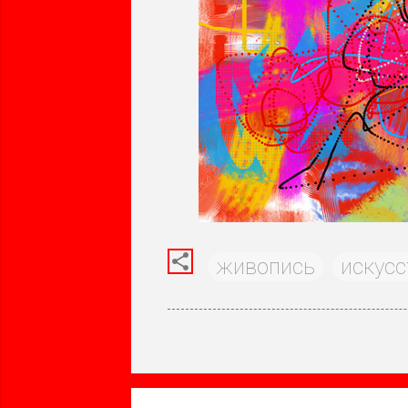
живопись
искусс