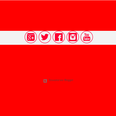
растут цветы в поле ? Не такой уж это
ософии существующего мира. Это в
рироды. Итак, художник находится в по
 важных реальностей для него этого ми
и (художественной) осуществляет по
 он пытается понять красоту этого мир
дожник, талантливый гениальный худо
Технологии Blogger