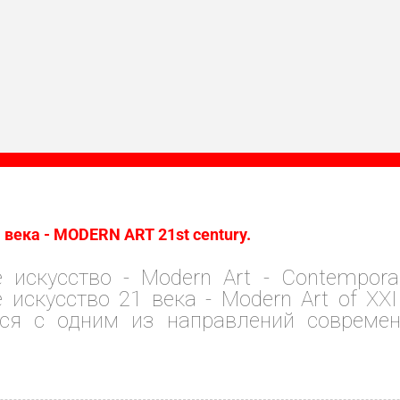
ка - MODERN ART 21st century.
 искусство - Modern Art - Contempora
 искусство 21 века - Modern Art of XXI
ся с одним из направлений современ
ка. Это прежде всего интеллектуальный,
 понять нашу сложную современно
альность, является смыслом нашего 