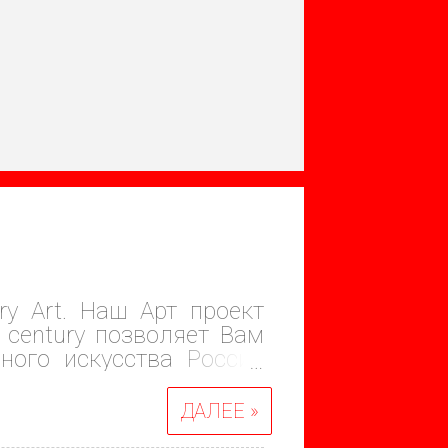
ry Art. Наш Арт проект
 century позволяет Вам
ного искусства России
 а не бизнес проект. Мы
сть, и именно она,
ДАЛЕЕ »
творчества. Занимаясь