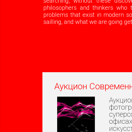
searching, without these disco
philosophers and thinkers who t
problems that exist in modern soc
sailling, and what we are going get
Аукцион Современн
Аукци
фотог
суперс
офисах
искусс