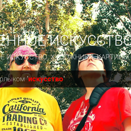
К основному контенту
ННОЕ ИСКУССТВО
 ИСКУССТВО, ХУДОЖНИКИ, КАРТИНЫ, 
рлыком "
искусство
"