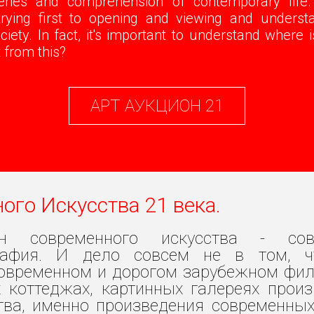
veries and comprehension of contemporary life.
rying first to opening and viewing and understa
iety. In fact, it's important to understand where 
 from this?
АРТ АУКЦИОН 21
ого Искусства 21 века.
он современного искусства - сов
рафия. И дело совсем не в том, 
овременном и дорогом зарубежном фил
 коттеджах, картинных галереях прои
тва, именно произведения современны