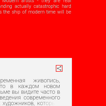
 Modern artists - they are real
nding actually catastrophic hard
is the ship of modern time will be
ременная живопись,
что в каждом новом
ьме вы видите часто в
зведения современного
х художников, которым