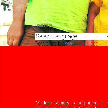
н
и
я
Translate
Powered by
Translate
Modern society is beginning to re